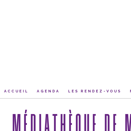
Passer
Passer
au
au
contenu
pied
principal
de
page
VALLON DE CULTURES
ACCUEIL
AGENDA
LES RENDEZ-VOUS
MÉDIATHÈQUE DE 