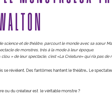
 WALTON
 science et de théâtre, parcourt le monde avec sa sœur Marg
pectacle de monstres, très à la mode à leur époque.
 clou » de leur spectacle, c’est «La Créature» qui n’a pas de
e révèlent. Des fantômes hantent le théâtre… Le spectateur es
ture ou du créateur est le véritable monstre ?