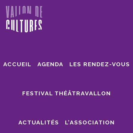
Passer
Passer
au
au
contenu
pied
principal
de
page
ACCUEIL
AGENDA
LES RENDEZ-VOUS
VALLON DE CULTURES
FESTIVAL THÉÂTRAVALLON
ENSEMBLE ET
ACTUALITÉS
L’ASSOCIATION